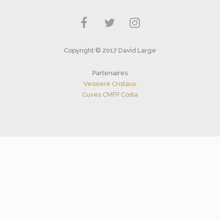
la
PRIX :
20,00 €
P
24,00
€
–
136,00
€
page
À
D
du
114,00 €
P
produit
2
Copyright © 2017 David Large
À
1
Partenaires
Vessiere Cristaux
Cuves CMFP Costa