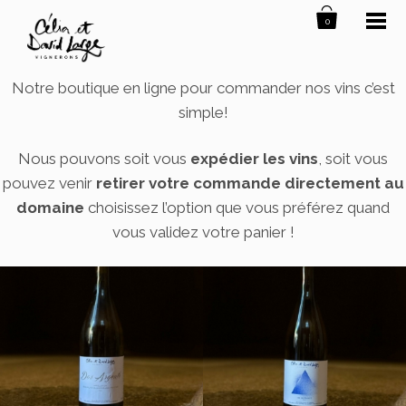
0
Notre boutique en ligne pour commander nos vins c’est
simple!
Nous pouvons soit vous
expédier les vins
, soit vous
pouvez venir
retirer votre commande directement au
domaine
choisissez l’option que vous préférez quand
vous validez votre panier !
DOS
PYRAMIDE
Ce
ARGENTÉ
produit
a
plusieurs