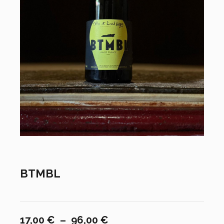
BTMBL
Plage
17,00
€
–
96,00
€