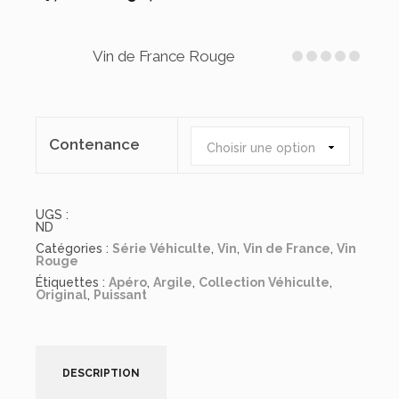
de
prix :
17,00 €
Vin de France Rouge
à
96,00 €
Contenance
Choisir une option
UGS :
ND
Catégories :
Série Véhiculte
,
Vin
,
Vin de France
,
Vin
Rouge
Étiquettes :
Apéro
,
Argile
,
Collection Véhiculte
,
Original
,
Puissant
DESCRIPTION