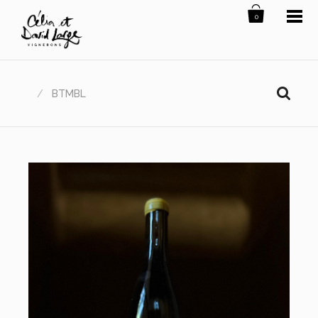
0
/
BTMBL