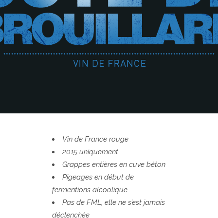
Vin de France rouge
2015 uniquement
Grappes entières en cuve béton
Pigeages en début de
fermentions alcoolique
Pas de FML, elle ne s’est jamais
déclenchée