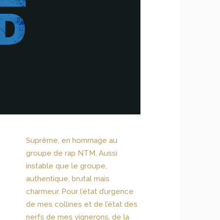
Suprême, en hommage au
groupe de rap NTM. Aussi
instable que le groupe,
authentique, brutal mais
charmeur. Pour l’état d’urgence
de mes collines et de l’état des
nerfs de mes vignerons, de la