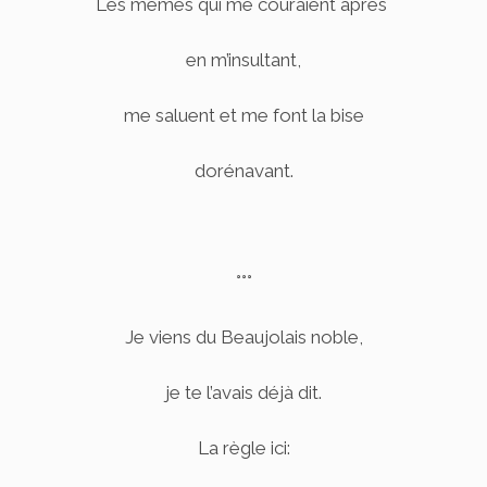
Les mêmes qui me couraient après
en m’insultant,
me saluent et me font la bise
dorénavant.
°°°
Je viens du Beaujolais noble,
je te l’avais déjà dit.
La règle ici: