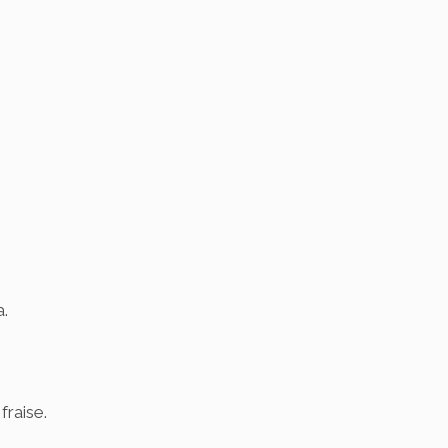
a.
fraise.