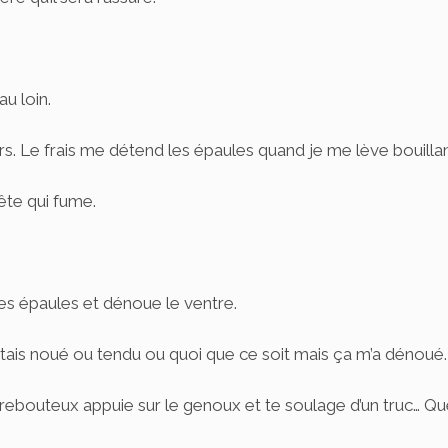
u loin.
s. Le frais me détend les épaules quand je me lève bouillan
 tête qui fume.
les épaules et dénoue le ventre.
étais noué ou tendu ou quoi que ce soit mais ça m’a dénoué.
ebouteux appuie sur le genoux et te soulage d’un truc… Q