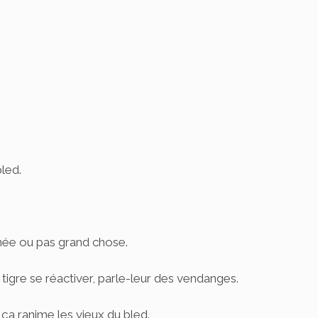
led.
année ou pas grand chose.
 du tigre se réactiver, parle-leur des vendanges.
ça ranime les vieux du bled.