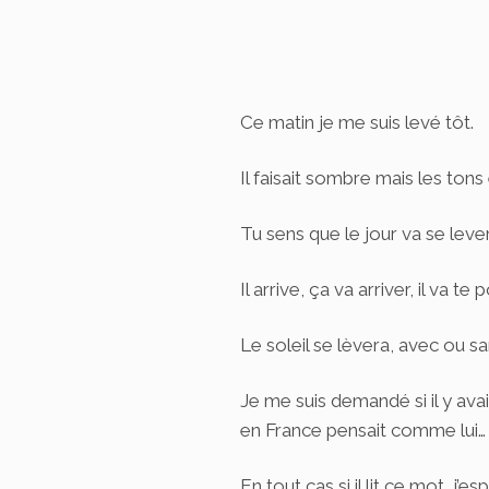
Ce matin je me suis levé tôt.
Il faisait sombre mais les tons 
Tu sens que le jour va se lever,
Il arrive, ça va arriver, il va 
Le soleil se lèvera, avec ou sa
Je me suis demandé si il y ava
en France pensait comme lui…
En tout cas si il lit ce mot, j’es