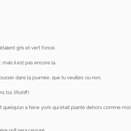
étaient gris et vert foncé.
 mais il est pas encore là.
te pousser dans la journée, que tu veuilles ou non.
ns toi. (Rohff)
it quelqu’un à New york qui était planté dehors comme moi et
père qu’il sera rassuré.