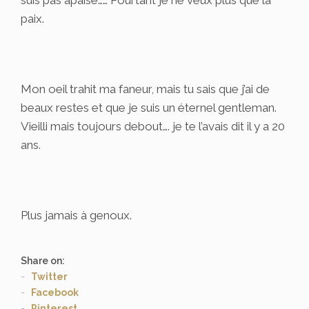
suis pas apaisé…… Pourtant je ne veux plus que la
paix.
Mon oeil trahit ma faneur, mais tu sais que j’ai de
beaux restes et que je suis un éternel gentleman.
Vieilli mais toujours debout…. je te l’avais dit il y a 20
ans.
Plus jamais à genoux.
Share on:
Twitter
Facebook
Pinterest